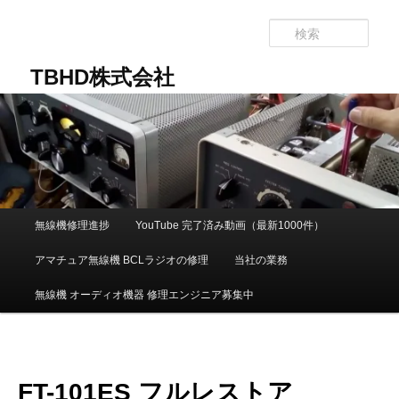
メ
イ
検
ン
索
コ
TBHD株式会社
ン
テ
ン
ツ
へ
移
動
メ
無線機修理進捗
YouTube 完了済み動画（最新1000件）
イ
ン
アマチュア無線機 BCLラジオの修理
当社の業務
メ
ニ
無線機 オーディオ機器 修理エンジニア募集中
ュ
ー
FT-101ES フルレストア