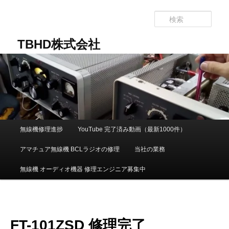
メ
イ
検
ン
索
コ
TBHD株式会社
ン
テ
ン
ツ
へ
移
動
メ
無線機修理進捗
YouTube 完了済み動画（最新1000件）
イ
ン
アマチュア無線機 BCLラジオの修理
当社の業務
メ
ニ
無線機 オーディオ機器 修理エンジニア募集中
ュ
ー
FT-101ZSD 修理完了