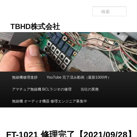
メ
イ
検
ン
索
コ
TBHD株式会社
ン
テ
ン
ツ
へ
移
動
メ
無線機修理進捗
YouTube 完了済み動画（最新1000件）
イ
ン
アマチュア無線機 BCLラジオの修理
当社の業務
メ
ニ
無線機 オーディオ機器 修理エンジニア募集中
ュ
ー
FT-1021 修理完了【2021/09/28】