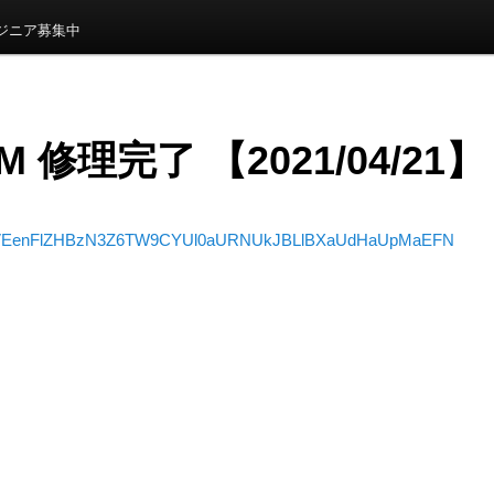
ンジニア募集中
7M 修理完了 【2021/04/21】
EenFlZHBzN3Z6TW9CYUl0aURNUkJBLlBXaUdHaUpMaEFN