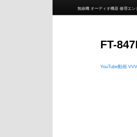
ン
無線機 オーディオ機器 修理エ
メ
ニ
ュ
ー
FT-84
YouTube動画 VVV