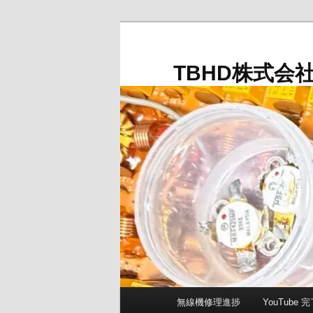
メ
イ
ン
TBHD株式会
コ
ン
テ
ン
ツ
へ
移
動
メ
無線機修理進捗
YouTube
イ