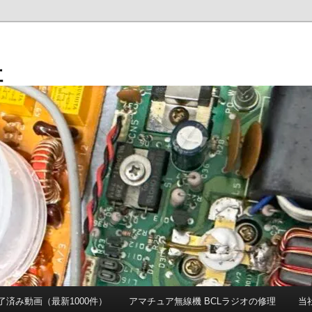
社
 完了済み動画（最新1000件）
アマチュア無線機 BCLラジオの修理
当