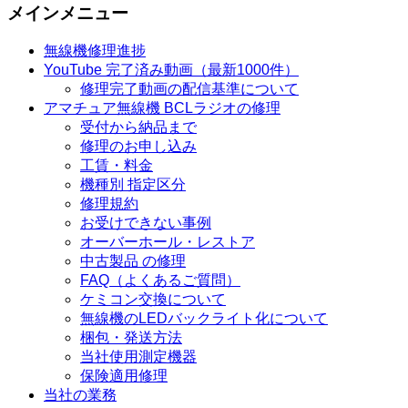
メインメニュー
無線機修理進捗
YouTube 完了済み動画（最新1000件）
修理完了動画の配信基準について
アマチュア無線機 BCLラジオの修理
受付から納品まで
修理のお申し込み
工賃・料金
機種別 指定区分
修理規約
お受けできない事例
オーバーホール・レストア
中古製品 の修理
FAQ（よくあるご質問）
ケミコン交換について
無線機のLEDバックライト化について
梱包・発送方法
当社使用測定機器
保険適用修理
当社の業務