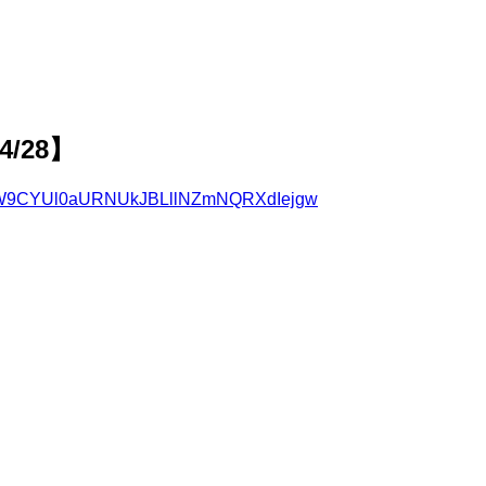
4/28】
9CYUl0aURNUkJBLllNZmNQRXdIejgw