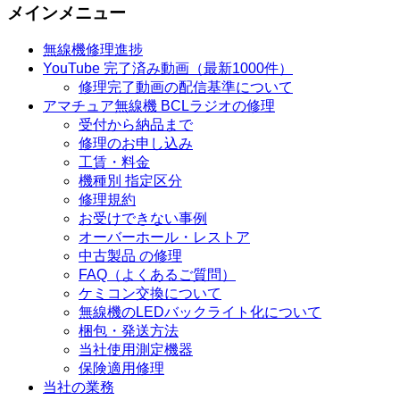
メインメニュー
無線機修理進捗
YouTube 完了済み動画（最新1000件）
修理完了動画の配信基準について
アマチュア無線機 BCLラジオの修理
受付から納品まで
修理のお申し込み
工賃・料金
機種別 指定区分
修理規約
お受けできない事例
オーバーホール・レストア
中古製品 の修理
FAQ（よくあるご質問）
ケミコン交換について
無線機のLEDバックライト化について
梱包・発送方法
当社使用測定機器
保険適用修理
当社の業務