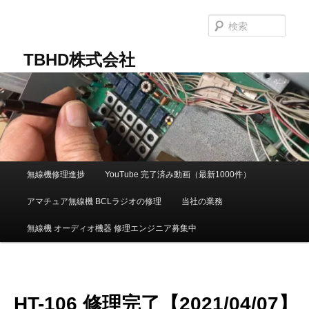
メ
イ
検
ン
索
コ
TBHD株式会社
ン
テ
ン
ツ
へ
移
動
メ
無線機修理進捗
YouTube 完了済み動画（最新1000件）
イ
ン
アマチュア無線機 BCLラジオの修理
当社の業務
メ
ニ
無線機 オーディオ機器 修理エンジニア募集中
ュ
ー
HT-106 修理完了【2021/04/07】