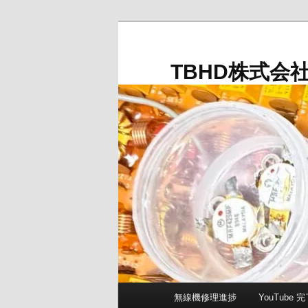
メ
イ
ン
TBHD株式会
コ
ン
テ
ン
ツ
へ
移
動
メ
無線機修理進捗
YouTube
イ