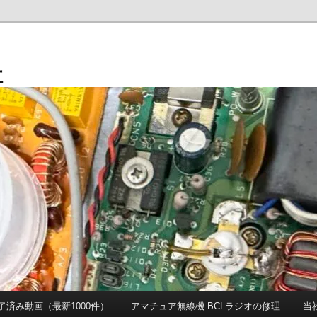
社
 完了済み動画（最新1000件）
アマチュア無線機 BCLラジオの修理
当