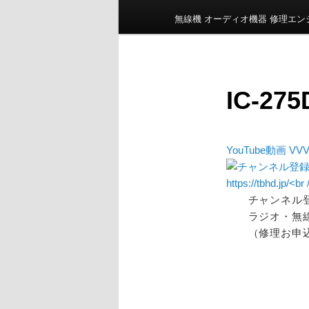
ン
無線機 オーディオ機器 修理エ
メ
ニ
ュ
ー
IC-27
YouTube動画 VVV
チャンネル
ラジオ・無
（修理お申