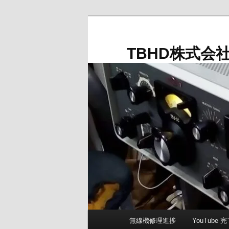
メ
イ
ン
TBHD株式会
コ
ン
テ
ン
ツ
へ
移
動
メ
無線機修理進捗
YouTube
イ