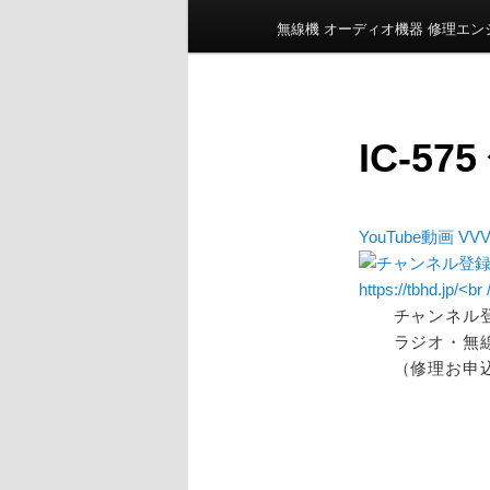
ン
無線機 オーディオ機器 修理エ
メ
ニ
ュ
ー
IC-57
YouTube動画 VVV
チャンネル
ラジオ・無
（修理お申