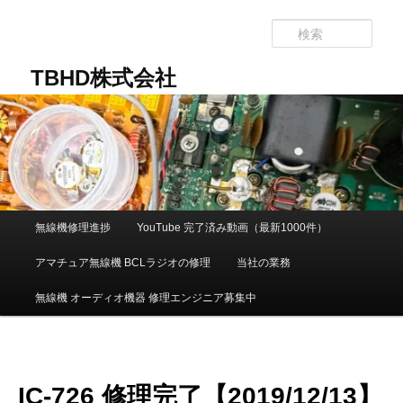
メ
イ
検
ン
索
コ
TBHD株式会社
ン
テ
ン
ツ
へ
移
動
メ
無線機修理進捗
YouTube 完了済み動画（最新1000件）
イ
ン
アマチュア無線機 BCLラジオの修理
当社の業務
メ
ニ
無線機 オーディオ機器 修理エンジニア募集中
ュ
ー
IC-726 修理完了【2019/12/13】