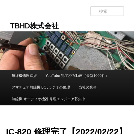
メ
イ
検
ン
索
コ
TBHD株式会社
ン
テ
ン
ツ
へ
移
動
メ
無線機修理進捗
YouTube 完了済み動画（最新1000件）
イ
ン
アマチュア無線機 BCLラジオの修理
当社の業務
メ
ニ
無線機 オーディオ機器 修理エンジニア募集中
ュ
ー
IC-820 修理完了【2022/02/22】