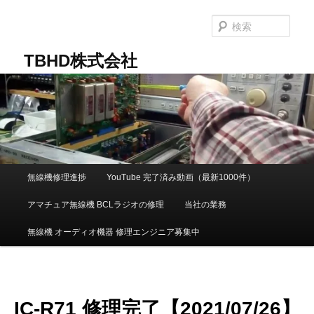
メ
イ
検
ン
索
コ
TBHD株式会社
ン
テ
ン
ツ
へ
移
動
メ
無線機修理進捗
YouTube 完了済み動画（最新1000件）
イ
ン
アマチュア無線機 BCLラジオの修理
当社の業務
メ
ニ
無線機 オーディオ機器 修理エンジニア募集中
ュ
ー
IC-R71 修理完了【2021/07/26】