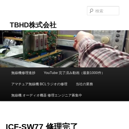
メ
イ
検
ン
索
コ
TBHD株式会社
ン
テ
ン
ツ
へ
移
動
メ
無線機修理進捗
YouTube 完了済み動画（最新1000件）
イ
ン
アマチュア無線機 BCLラジオの修理
当社の業務
メ
ニ
無線機 オーディオ機器 修理エンジニア募集中
ュ
ー
ICF-SW77 修理完了