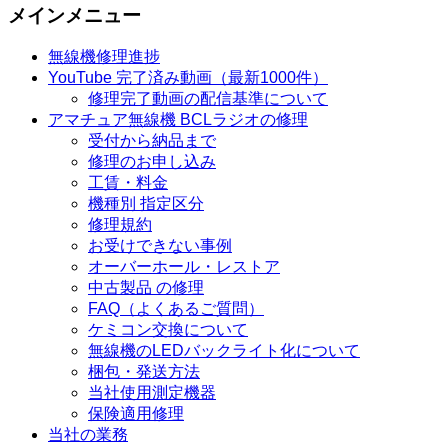
メインメニュー
無線機修理進捗
YouTube 完了済み動画（最新1000件）
修理完了動画の配信基準について
アマチュア無線機 BCLラジオの修理
受付から納品まで
修理のお申し込み
工賃・料金
機種別 指定区分
修理規約
お受けできない事例
オーバーホール・レストア
中古製品 の修理
FAQ（よくあるご質問）
ケミコン交換について
無線機のLEDバックライト化について
梱包・発送方法
当社使用測定機器
保険適用修理
当社の業務