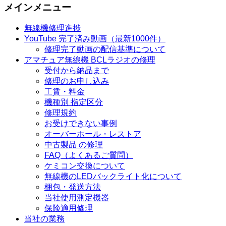
メインメニュー
無線機修理進捗
YouTube 完了済み動画（最新1000件）
修理完了動画の配信基準について
アマチュア無線機 BCLラジオの修理
受付から納品まで
修理のお申し込み
工賃・料金
機種別 指定区分
修理規約
お受けできない事例
オーバーホール・レストア
中古製品 の修理
FAQ（よくあるご質問）
ケミコン交換について
無線機のLEDバックライト化について
梱包・発送方法
当社使用測定機器
保険適用修理
当社の業務