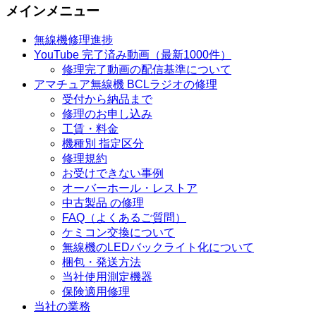
メインメニュー
無線機修理進捗
YouTube 完了済み動画（最新1000件）
修理完了動画の配信基準について
アマチュア無線機 BCLラジオの修理
受付から納品まで
修理のお申し込み
工賃・料金
機種別 指定区分
修理規約
お受けできない事例
オーバーホール・レストア
中古製品 の修理
FAQ（よくあるご質問）
ケミコン交換について
無線機のLEDバックライト化について
梱包・発送方法
当社使用測定機器
保険適用修理
当社の業務