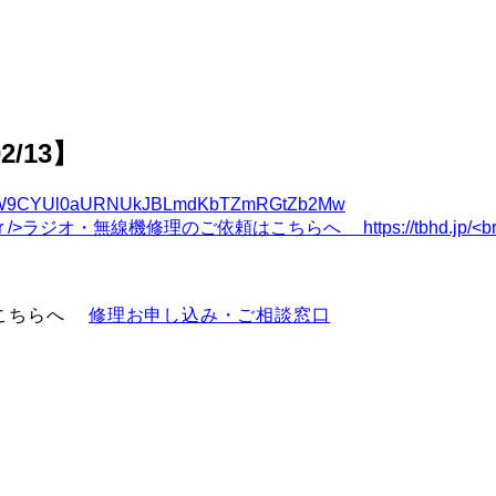
2/13】
W9CYUl0aURNUkJBLmdKbTZmRGtZb2Mw
。
はこちらへ
修理お申し込み・ご相談窓口