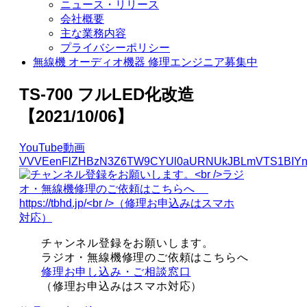
ニュース・リリース
会社概要
主な業務内容
プライバシーポリシー
無線機 オーディオ機器 修理エンジニア募集中
TS-700 フルLED化改造
【2021/10/06】
YouTube動画
VVVEenFlZHBzN3Z6TW9CYUl0aURNUkJBLmVTS1BIYn
チャンネル登録をお願いします。
ラジオ・無線機修理のご依頼はこちらへ
修理お申し込み・ご相談窓口
（修理お申込みはスマホ対応）