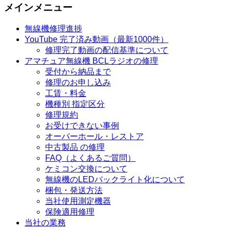
メインメニュー
無線機修理進捗
YouTube 完了済み動画（最新1000件）
修理完了動画の配信基準について
アマチュア無線機 BCLラジオの修理
受付から納品まで
修理のお申し込み
工賃・料金
機種別 指定区分
修理規約
お受けできない事例
オーバーホール・レストア
中古製品 の修理
FAQ（よくあるご質問）
ケミコン交換について
無線機のLEDバックライト化について
梱包・発送方法
当社使用測定機器
保険適用修理
当社の業務